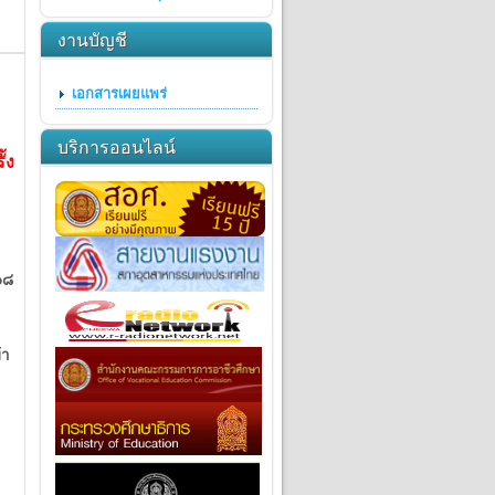
งานบัญชี
เอกสารเผยแพร่
บริการออนไลน์
้ง
๑๘
้า