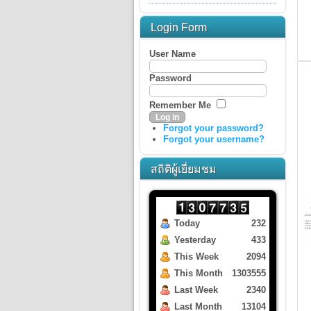
Login Form
User Name
Password
Remember Me
Forgot your password?
Forgot your username?
สถิติผู้เยี่ยมชม
Today
232
Yesterday
433
This Week
2094
This Month
1303555
Last Week
2340
Last Month
13104