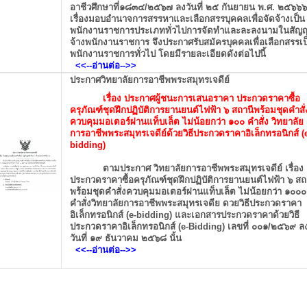
อาชีวศึกษาที่๑๘๓๔/๒๕๖๗ ลงวันที่ ๒๕ กันยายน พ.ศ. ๒๕๖๖
เรื่องมอบอำนาจการสรรหาและเลือกสรรบุคคลเพื่อจัดจ้างเป็น
พนักงานราชการประเภททั่วไปการจัดทำและละลงนามในสัญ
จ้างพนักงานราชการ จึงประกาศรับสมัครบุคคลเพื่อเลือกสรรเป
พนักงานราชการทั่วไป โดยมีรายละเอียดดังต่อไปนี้
<<--อ่านต่อ
-->>
ประกาศวิทยาลัยการอาชีพพระสมุทรเจดีย์
เรื่อง ประกาศผู้ชนะการเสนอราคา ประกวดราคาซื้อ
ครุภัณฑ์ชุดฝึกปฏิบัติการยานยนต์ไฟฟ้า ๖ สถานีพร้อมชุดคำสั่
ควบคุมมอเตอร์ผ่านแท็บเล็ต ไม่น้อยกว่า ๑๐๐ คำสั่ง วิทยาลัย
การอาชีพพระสมุทรเจดีย์ด้วยวิธีประกวดราคาอิเล็กทรอนิกส์ (
bidding)
ตามประกาศ วิทยาลัยการอาชีพพระสมุทรเจดีย์ เรื่อง
ประกวดราคาซื้อครุภัณฑ์ชุดฝึก
ปฏิบัติการยานยนต์ไฟฟ้า ๖ สถ
พร้อมชุดคำสั่งควบคุมมอเตอร์ผ่านแท็บเล็ต ไม่น้อยกว่า ๑๐๐๐
คำสั่งวิทยาลัยการอาชีพพระสมุทรเจดีย ดวยวิธีประกวดราคา
อิเล็กทรอนิกส์ (e-bidding) และเอกสารประกวดราคาด้วยวิธี
ประกวดราคาอิเล็กทรอนิกส์ (e-Bidding) เลขที่ ๐๐๑/๒๕๖๙ ล
วันที่ ๑๙ ธันวาคม ๒๕๖๘ นั้น
<<--อ่านต่อ
-->>