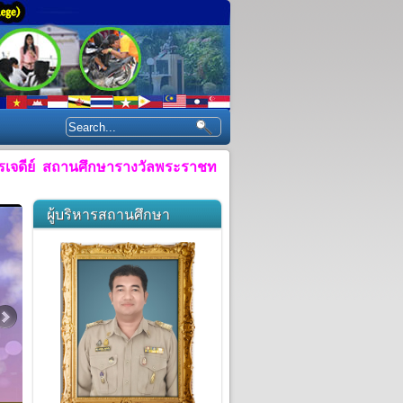
ถานศึกษารางวัลพระราชทาน ประจำปีการศึกษา ๒๕๕๘"
ผู้บริหารสถานศึกษา