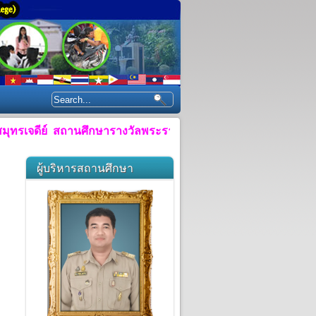
เจดีย์ สถานศึกษารางวัลพระราชทาน ประจำปีการศึกษา ๒๕๕๘"
ผู้บริหารสถานศึกษา