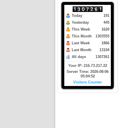
Today
191
Yesterday
445
This Week
1620
This Month
1303555
Last Week
1866
Last Month
13104
All days
1307261
Your IP: 216.73.217.22
Server Time: 2026-08-06
05:04:52
Visitors Counter