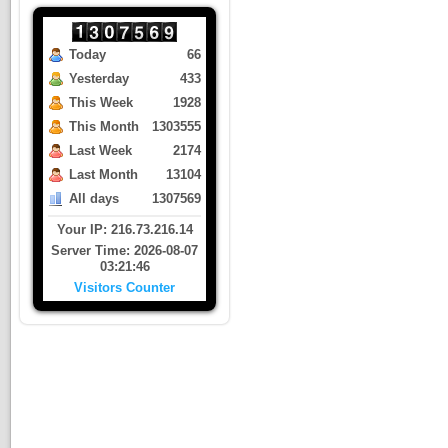
Today
66
Yesterday
433
This Week
1928
This Month
1303555
Last Week
2174
Last Month
13104
All days
1307569
Your IP: 216.73.216.14
Server Time: 2026-08-07
03:21:46
Visitors Counter